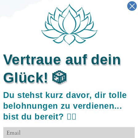
Direkt
2 KAUFEN + 1 GRATIS
zum
Nur für kurze Zeit!
Pause
Inhalt
Diashow
Seitennavigation
Such
E
Vertraue auf dein
Glück! 🎲
Du stehst kurz davor, dir tolle
belohnungen zu verdienen...
bist du bereit? 🧘‍♀️