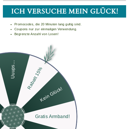
ICH VERSUCHE MEIN GLÜCK!
Promocodes, die 20 Minuten lang gultig sind.
Coupons nur zur einmaligen Verwendung.
Begrenzte Anzahl von Losen!
SCHLIESS
ESC)
ARMBAND TIGERAUGE
Uuups…
"SCHUTZ"
Rabatt 15%
Normaler
Sonderpreis
39,90€
27,90€
Preis
Kein Glück!
IN DEN EINKAUFSWAGEN LEGEN
Gratis Armband!