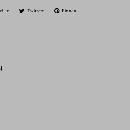
Auf
Auf
Auf
eilen
Twittern
Pinnen
Facebook
Twitter
Pinterest
teilen
twittern
pinnen
N