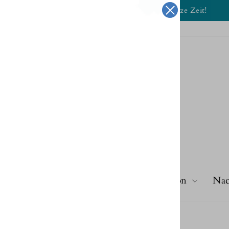
Nur für kurze Zeit!
2 KAUFEN + 1 GRATIS
Pause
Diashow
Kette
Ring
Ohrringe
Dekoration
Nac