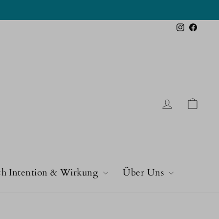
Instagram
Faceb
Einloggen
Eink
h Intention & Wirkung
Über Uns