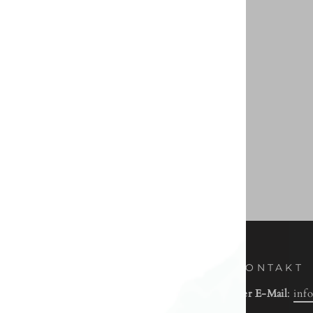
 SIE UNS!
KONTAKT
ie unseren Newsletter für exklusive
Per E-Mail
:
inf
d frühzeitigen Zugang.