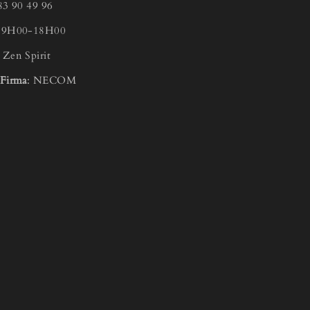
83 90 49 96
g 9H00-18H00
:
Zen Spirit
 Firma
: NECOM