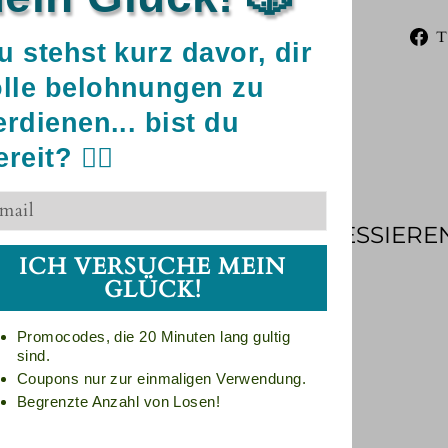
T
u stehst kurz davor, dir
olle belohnungen zu
erdienen... bist du
reit? 🧘‍♀️
DAS KÖNNTE SIE AUCH INTERESSIERE
ICH VERSUCHE MEIN
GLÜCK!
Promocodes, die 20 Minuten lang gultig
sind.
Coupons nur zur einmaligen Verwendung.
Begrenzte Anzahl von Losen!