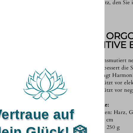
den Schutz, den Sie 
DER ORGON
POSITIVE
Transmutiert ne
Verbessert die S
Bringt Harmoni
Schützt vor el
Schützt vor ne
Merkmale:
ertraue auf
Materialien: Harz, 
Größe: 6 cm
Gewicht: 250 g
ein Glück! 🎲