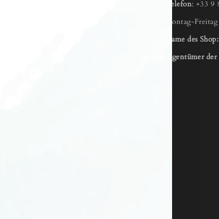
Telefon
: +33 9 
REN
Montag-Freita
Name des Shop
tagram
Facebook
LISTE
Eigentümer der