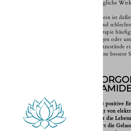
größtmögliche Wirk
Dieser Stein ist dafü
abbaut und schlechte
Lithotherapie häufi
beizutragen oder um
auf Angstzustände ei
und so eine bessere S
DIE ORGO
PYRAMIDE
✅
S
chafft positive E
✅
Reinigt von elek
✅
Erhöht die Lebens
✅
Fördert die Gelass