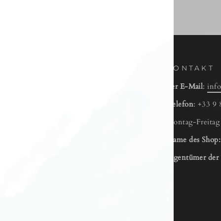
 SIE UNS!
KONTAKT
ie unseren Newsletter für exklusive
Per E-Mail
:
inf
d frühzeitigen Zugang.
Telefon
: +33 9 
REN
Montag-Freita
Name des Shop
tagram
Facebook
LISTE
Eigentümer der