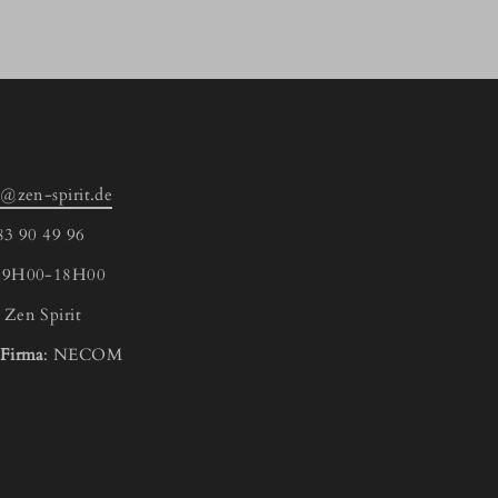
o@zen-spirit.de
83 90 49 96
g 9H00-18H00
:
Zen Spirit
 Firma
: NECOM