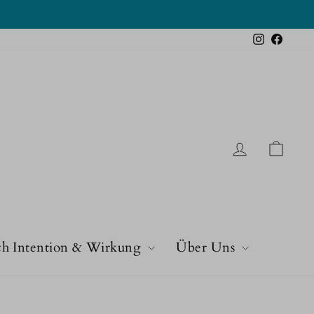
Instagram
Faceb
Einloggen
Eink
h Intention & Wirkung
Über Uns