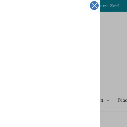
Nur für kurze Zeit!
2 KAUFEN + 1 GRATIS
Pause
Diashow
Kette
Ring
Ohrringe
Dekoration
Nac